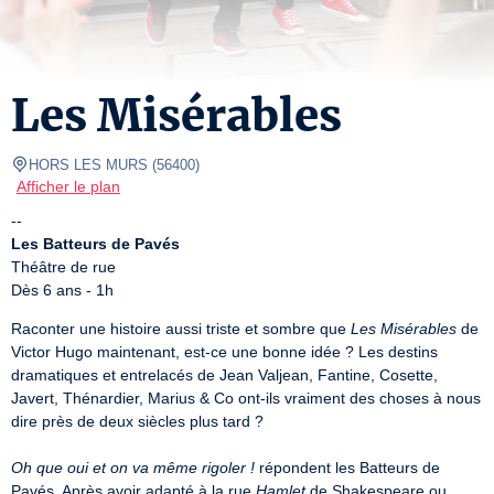
Les Misérables
HORS LES MURS
(
56400
)
Afficher le plan
Les Batteurs de Pavés
Théâtre de rue

Dès 6 ans - 1h
Raconter une histoire aussi triste et sombre que 
Les Misérables
 de 
Victor Hugo maintenant, est-ce une bonne idée ? Les destins 
dramatiques et entrelacés de Jean Valjean, Fantine, Cosette, 
Javert, Thénardier, Marius & Co ont-ils vraiment des choses à nous 
dire près de deux siècles plus tard ?

Oh que oui et on va même rigoler !
 répondent les Batteurs de 
Pavés. Après avoir adapté à la rue 
Hamlet
 de Shakespeare ou 